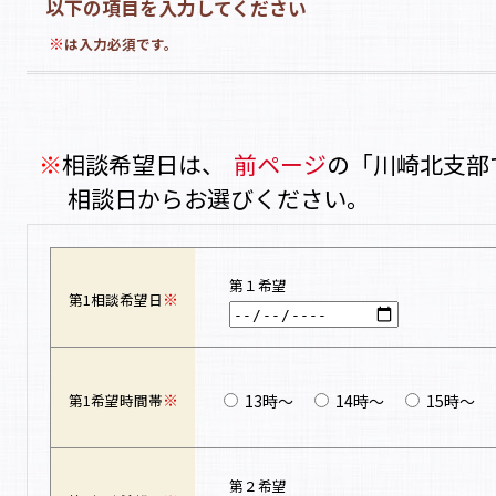
以下の項目を入力してください
※
は入力必須です。
※
相談希望日は、
前ページ
の「川崎北支部
相談日からお選びください。
第１希望
※
第1相談希望日
※
13時～
14時～
15時～
第1希望時間帯
第２希望