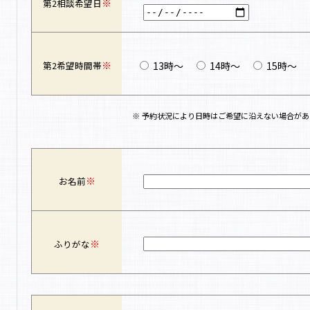
※
第2相談希望日
※
13時～
14時～
15時～
第2希望時間帯
※ 予約状況により日時はご希望に沿えない場合があ
※
お名前
※
ふりがな