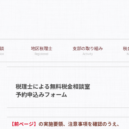
談
地区税理士
支部の取り組み
税
ion
Registered
Activity
K
税理士による無料税金相談室
予約申込みフォーム
【前ページ】
の実施要領、注意事項を確認のうえ、